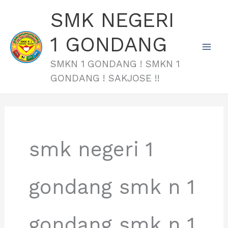
Skip
Mai
SMK NEGERI
to
Men
content
1 GONDANG
SMKN 1 GONDANG ! SMKN 1
GONDANG ! SAKJOSE !!
smk negeri 1
gondang smk n 1
gondang smk n 1