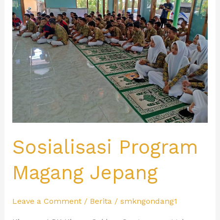
Magang
Jepang
Sosialisasi Program
Magang Jepang
Leave a Comment
/
Berita
/
smkngondang1